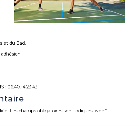
s et du Bad,
 adhésion.
S : 06.40.14.23.43
ntaire
iée.
Les champs obligatoires sont indiqués avec
*