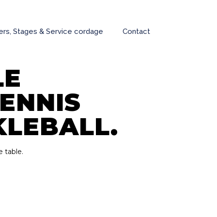
iers, Stages & Service cordage
Contact
LE
TENNIS
KLEBALL.
 table.