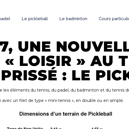
padel
Le pickleball
Le badminton
Cours particul
17, UNE NOUVEL
 « LOISIR » AU 
PRISSÉ : LE PIC
ne les éléments du tennis, du padel, du badminton et du tennis de
n avec un filet de type « mini-tennis », en double ou en simple.