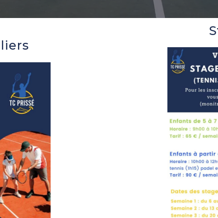
S
liers