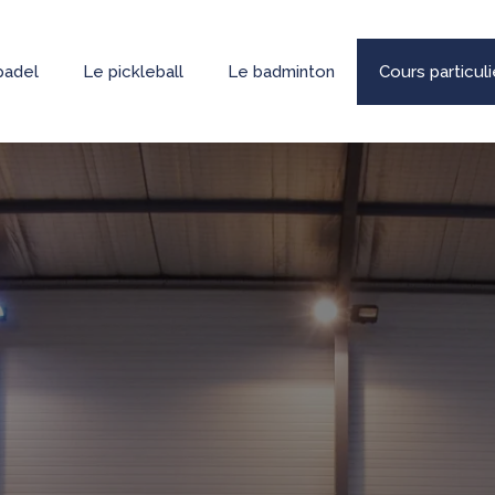
padel
Le pickleball
Le badminton
Cours particul