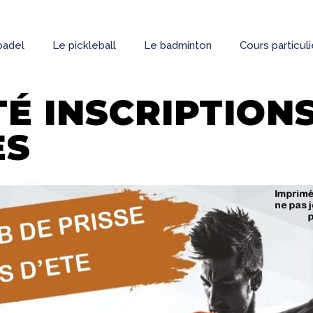
padel
Le pickleball
Le badminton
Cours particul
TÉ INSCRIPTION
ES