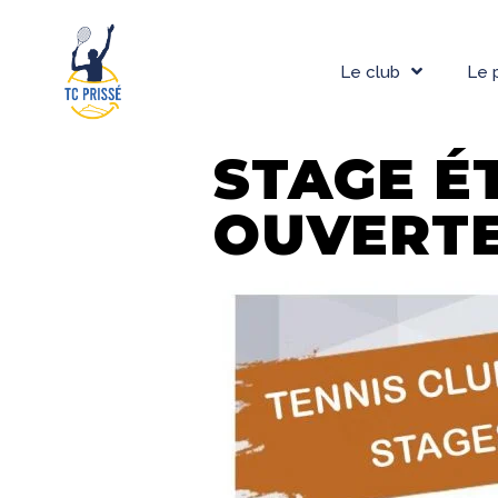
Le club
Le 
STAGE É
OUVERT